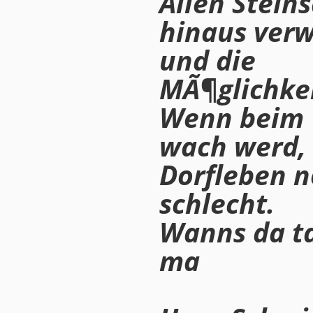
Allen Steins
hinaus verw
und die
MÃ¶glichkei
Wenn beim 
wach werd, 
Dorfleben n
schlecht.
Wanns da ta
ma